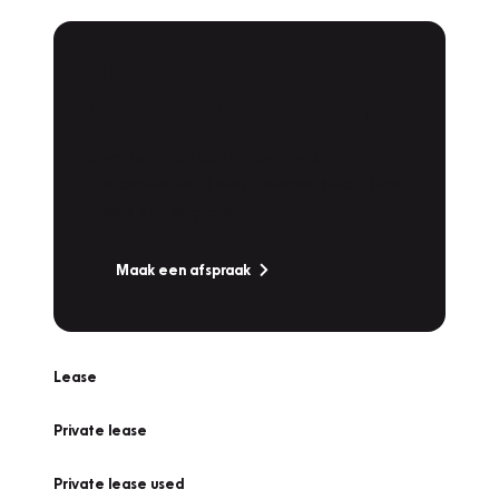
Plan een
Werkplaatsafspraak
Is uw auto toe aan Onderhoud,
Bandenwissel of een Vakantiecheck? Plan
online een afspraak!
Maak een afspraak
Lease
Private lease
Private lease used