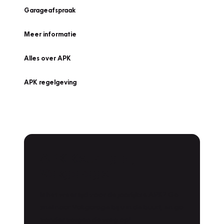
Garageafspraak
Meer informatie
Alles over APK
APK regelgeving
APK Keuring bij
Vakgarage!
Is het weer tijd voor de jaarlijkse APK? Ga
snel naar Vakgarage bij u in de buurt, en ga
zonder zorgen de weg op!