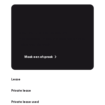
Plan een
Werkplaatsafspraak
Is uw auto toe aan Onderhoud,
Bandenwissel of een Vakantiecheck? Plan
online een afspraak!
Maak een afspraak
Lease
Private lease
Private lease used