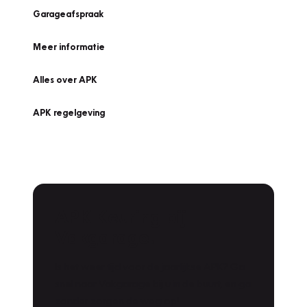
Garageafspraak
Meer informatie
Alles over APK
APK regelgeving
APK Keuring bij
Vakgarage!
Is het weer tijd voor de jaarlijkse APK? Ga
snel naar Vakgarage bij u in de buurt, en ga
zonder zorgen de weg op!