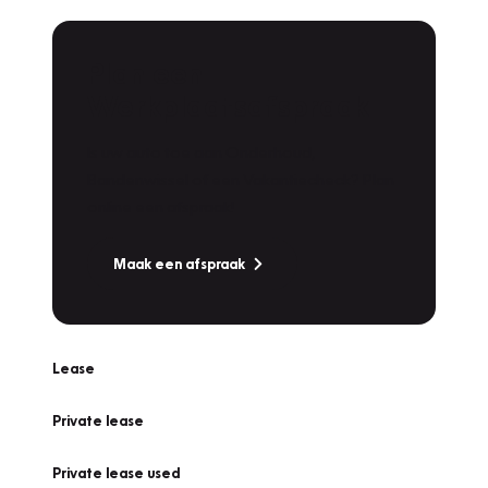
Plan een
Werkplaatsafspraak
Is uw auto toe aan Onderhoud,
Bandenwissel of een Vakantiecheck? Plan
online een afspraak!
Maak een afspraak
Lease
Private lease
Private lease used