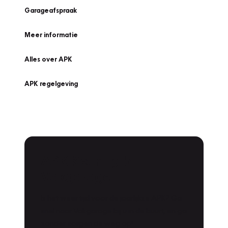
Garageafspraak
Meer informatie
Alles over APK
APK regelgeving
APK Keuring bij
Vakgarage!
Is het weer tijd voor de jaarlijkse APK? Ga
snel naar Vakgarage bij u in de buurt, en ga
zonder zorgen de weg op!