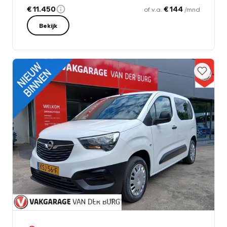
€ 11.450
€ 144
of v.a.
/mnd
Bekijk