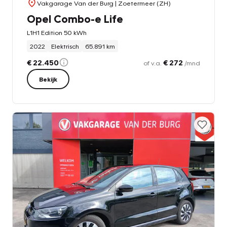
Vakgarage Van der Burg
| Zoetermeer (ZH)
Opel Combo-e Life
L1H1 Edition 50 kWh
2022
Elektrisch
65.891 km
€ 22.450
€ 272
of v.a.
/mnd
Bekijk