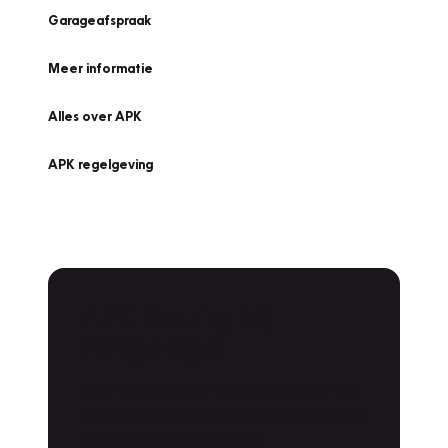
Garageafspraak
Meer informatie
Alles over APK
APK regelgeving
APK Keuring bij
Vakgarage!
Is het weer tijd voor de jaarlijkse APK? Ga
snel naar Vakgarage bij u in de buurt, en ga
zonder zorgen de weg op!