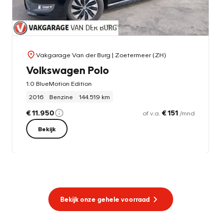
Vakgarage Van der Burg
| Zoetermeer (ZH)
Volkswagen Polo
1.0 BlueMotion Edition
2016
Benzine
144.519 km
€ 11.950
€ 151
of v.a.
/mnd
Bekijk
Bekijk onze gehele voorraad