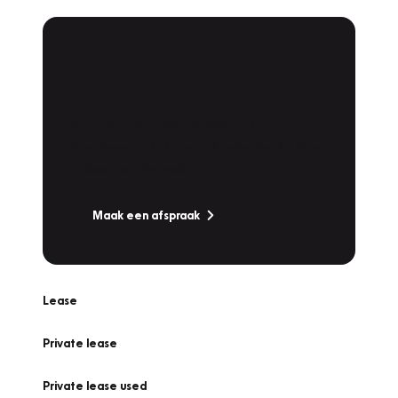
Plan een
Werkplaatsafspraak
Is uw auto toe aan Onderhoud,
Bandenwissel of een Vakantiecheck? Plan
online een afspraak!
Maak een afspraak
Lease
Private lease
Private lease used