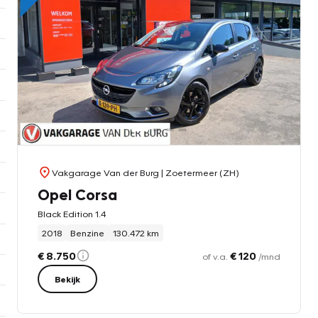
Vakgarage Van der Burg
| Zoetermeer (ZH)
Opel Corsa
Black Edition 1.4
2018
Benzine
130.472 km
€ 8.750
€ 120
of v.a.
/mnd
Bekijk