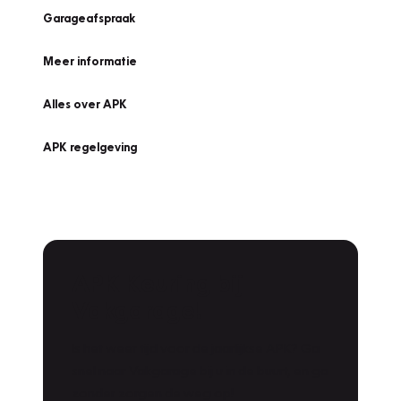
Garageafspraak
Meer informatie
Alles over APK
APK regelgeving
APK Keuring bij
Vakgarage!
Is het weer tijd voor de jaarlijkse APK? Ga
snel naar Vakgarage bij u in de buurt, en ga
zonder zorgen de weg op!