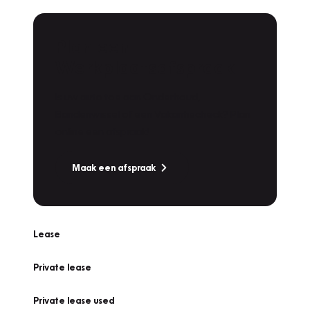
Plan een
Werkplaatsafspraak
Is uw auto toe aan Onderhoud,
Bandenwissel of een Vakantiecheck? Plan
online een afspraak!
Maak een afspraak
Lease
Private lease
Private lease used