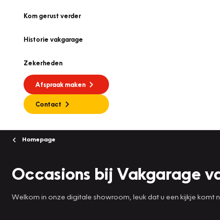
Kom gerust verder
Historie vakgarage
Zekerheden
Afspraak maken
Contact
Homepage
Occasions bij Vakgarage v
Welkom in onze digitale showroom, leuk dat u een kijkje komt