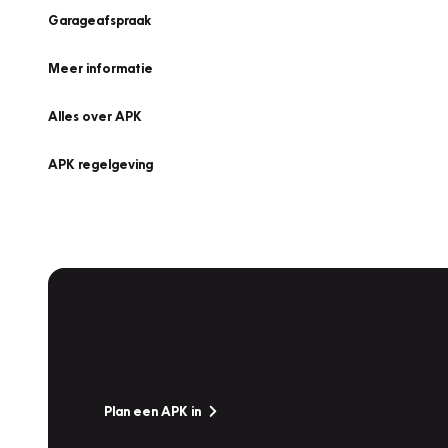
Garageafspraak
Meer informatie
Alles over APK
APK regelgeving
APK Keuring bij Vakgarage!
Is het weer tijd voor de jaarlijkse APK? Ga snel naar V
Plan een APK in