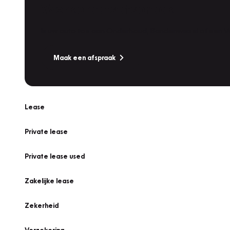
Werkplaatsafspraak
Is uw auto toe aan Onderhoud, Bandenwissel of een Va
Maak een afspraak
Lease
Private lease
Private lease used
Zakelijke lease
Zekerheid