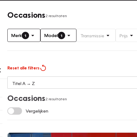
Occasions
2 resultaten
Merk
Model
Transmissie
Prijs
1
1
Reset alle filters
Occasions
2 resultaten
Vergelijken