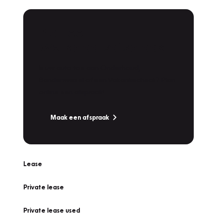
Plan een
Werkplaatsafspraak
Is uw auto toe aan Onderhoud,
Bandenwissel of een Vakantiecheck? Plan
online een afspraak!
Maak een afspraak
Lease
Private lease
Private lease used