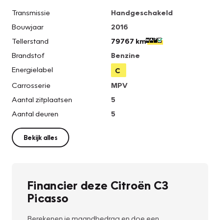
Transmissie
Handgeschakeld
Bouwjaar
2016
Tellerstand
79767 km
Brandstof
Benzine
Energielabel
C
Carrosserie
MPV
Aantal zitplaatsen
5
Aantal deuren
5
Bekijk alles
Financier deze Citroën C3
Picasso
Berekenen je maandbedrag en doe een