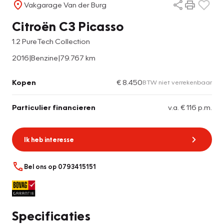
Vakgarage Van der Burg
Citroën C3 Picasso
1.2 PureTech Collection
2016
|
Benzine
|
79.767 km
Kopen
€ 8.450
BTW niet verrekenbaar
Particulier financieren
v.a. € 116 p.m.
Ik heb interesse
Bel ons op 0793415151
Specificaties