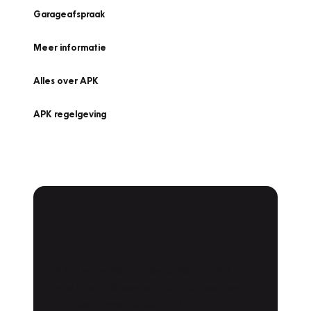
Garageafspraak
Meer informatie
Alles over APK
APK regelgeving
APK Keuring bij
Vakgarage!
Is het weer tijd voor de jaarlijkse APK? Ga
snel naar Vakgarage bij u in de buurt, en ga
zonder zorgen de weg op!