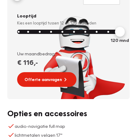
Looptijd
Kies een looptijd tussen
12
en
120
maanden
120
mnd
Uw maandbedrag:
€ 116
,-
Offerte aanvragen
Opties en accessoires
audio-navigatie full map
lichtmetalen velgen 17"