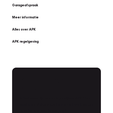
Garageafspraak
Meer informatie
Alles over APK
APK regelgeving
APK Keuring bij
Vakgarage!
Is het weer tijd voor de jaarlijkse APK? Ga
snel naar Vakgarage bij u in de buurt, en ga
zonder zorgen de weg op!