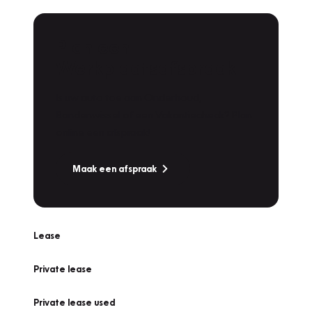
Plan een
Werkplaatsafspraak
Is uw auto toe aan Onderhoud,
Bandenwissel of een Vakantiecheck? Plan
online een afspraak!
Maak een afspraak
Lease
Private lease
Private lease used