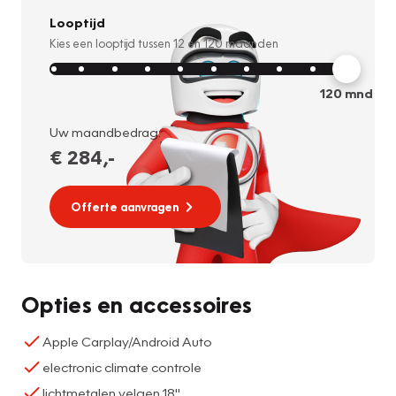
Looptijd
Kies een looptijd tussen
12
en
120
maanden
120
mnd
Uw maandbedrag:
€ 284
,-
Offerte aanvragen
Opties en accessoires
Apple Carplay/Android Auto
electronic climate controle
lichtmetalen velgen 18"