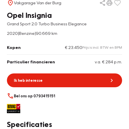
Vakgarage Van der Burg
Opel Insignia
Grand Sport 2.0 Turbo Business Elegance
2020
|
Benzine
|
90.669 km
Kopen
€ 23.450
Prijs is incl. BTW en BPM
Particulier financieren
v.a. € 284 p.m.
Ik heb interesse
Bel ons op 0793415151
Specificaties