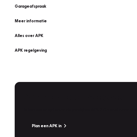
Garageafspraak
Meer informatie
Alles over APK
APK regelgeving
APK Keuring bij Vakgarage!
Is het weer tijd voor de jaarlijkse APK? Ga snel naar V
Plan een APK in