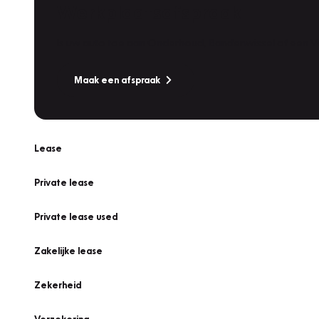
Werkplaatsafspraak
Is uw auto toe aan Onderhoud, Bandenwissel of een Va
Maak een afspraak
Lease
Private lease
Private lease used
Zakelijke lease
Zekerheid