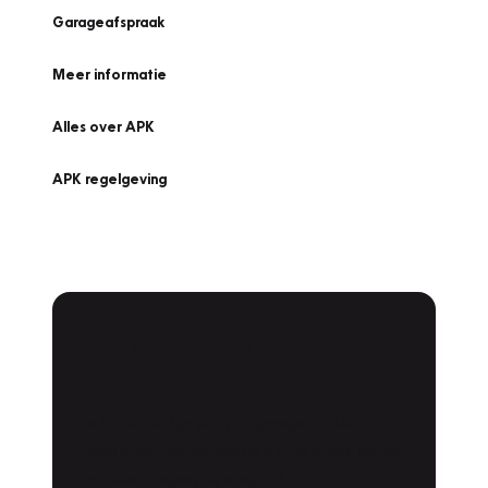
Garageafspraak
Meer informatie
Alles over APK
APK regelgeving
APK Keuring bij
Vakgarage!
Is het weer tijd voor de jaarlijkse APK? Ga
snel naar Vakgarage bij u in de buurt, en ga
zonder zorgen de weg op!