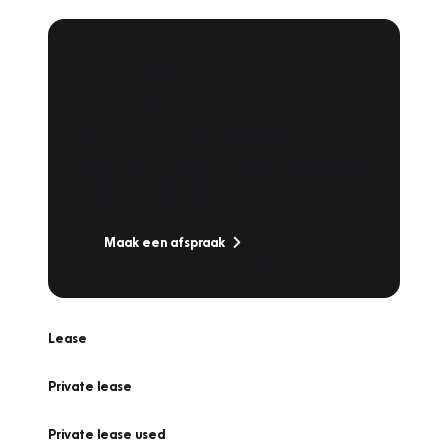
Plan een
Werkplaatsafspraak
Is uw auto toe aan Onderhoud,
Bandenwissel of een Vakantiecheck? Plan
online een afspraak!
Maak een afspraak
Lease
Private lease
Private lease used