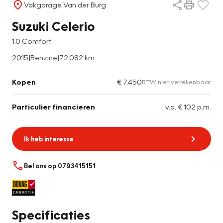
Vakgarage Van der Burg
Suzuki Celerio
1.0 Comfort
2015
|
Benzine
|
72.082 km
Kopen
€ 7.450
BTW niet verrekenbaar
Particulier financieren
v.a. € 102 p.m.
Ik heb interesse
Bel ons op 0793415151
Specificaties