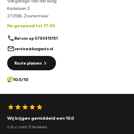
Vakgarage Van der Burg
Kadelaan 2
2725BL Zoetermeer
Nu geopend tot 17:30
Bel ons op 0793415151
service@burgauto.nl
Route plannen
10.0/10
Wij krijgen gemiddeld een 10.0
o.b.v. ruim 2 reviews