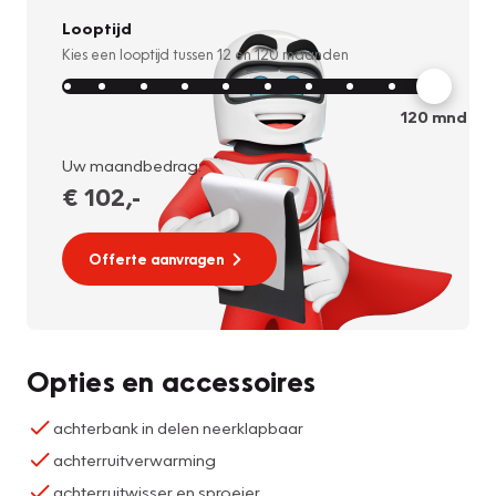
Looptijd
Kies een looptijd tussen
12
en
120
maanden
120
mnd
Uw maandbedrag:
€ 102
,-
Offerte aanvragen
Opties en accessoires
achterbank in delen neerklapbaar
achterruitverwarming
achterruitwisser en sproeier