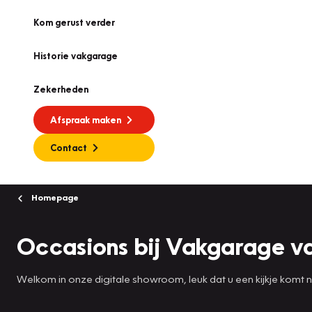
Kom gerust verder
Historie vakgarage
Zekerheden
Afspraak maken
Contact
Homepage
Occasions bij Vakgarage v
Welkom in onze digitale showroom, leuk dat u een kijkje komt