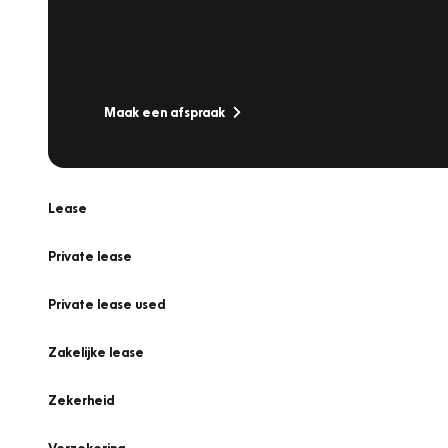
Werkplaatsafspraak
Is uw auto toe aan Onderhoud, Bandenwissel of een Va
Maak een afspraak
Lease
Private lease
Private lease used
Zakelijke lease
Zekerheid