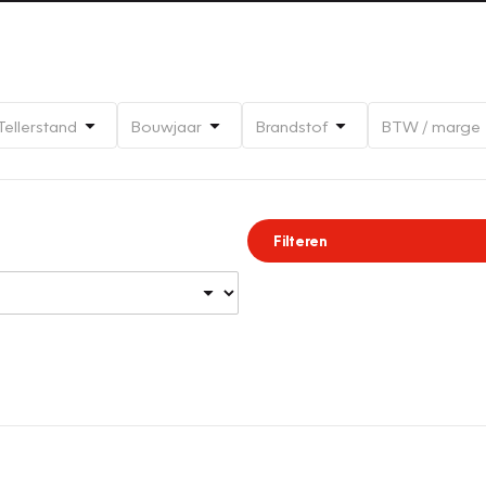
Tellerstand
Bouwjaar
Brandstof
BTW / marge
Filteren