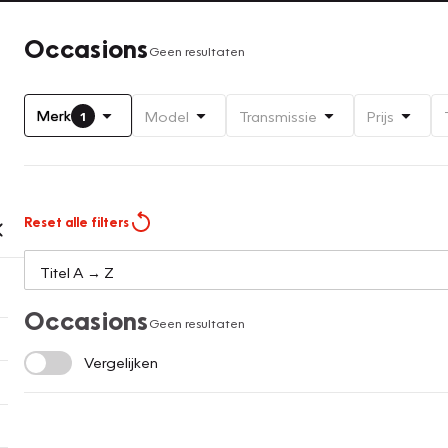
Occasions
Geen resultaten
Merk
Model
Transmissie
Prijs
1
Reset alle filters
Occasions
Geen resultaten
Vergelijken