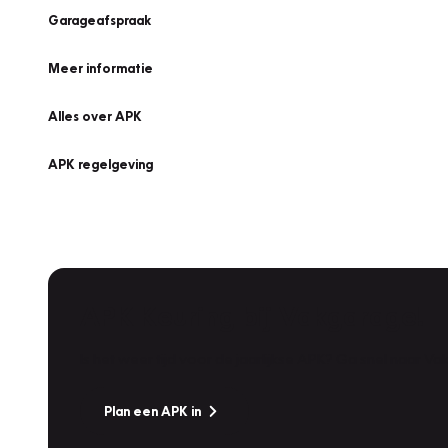
Garageafspraak
Meer informatie
Alles over APK
APK regelgeving
APK Keuring bij Vakgarage!
Is het weer tijd voor de jaarlijkse APK? Ga snel naar V
Plan een APK in