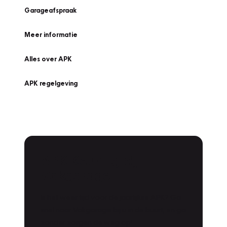
Garageafspraak
Meer informatie
Alles over APK
APK regelgeving
APK Keuring bij
Vakgarage!
Is het weer tijd voor de jaarlijkse APK? Ga
snel naar Vakgarage bij u in de buurt, en ga
zonder zorgen de weg op!