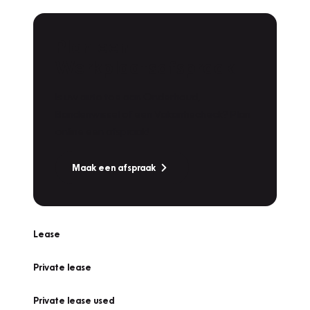
Plan een
Werkplaatsafspraak
Is uw auto toe aan Onderhoud,
Bandenwissel of een Vakantiecheck? Plan
online een afspraak!
Maak een afspraak
Lease
Private lease
Private lease used