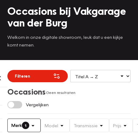
Occasions bij Vakgarage
van der Burg
Welkom in onze digitale showroom, leuk dat u een kijkje
komt nemen.
Filteren
Occasions
Geen resultaten
Vergelijken
Merk
Model
Transmissie
Prijs
1