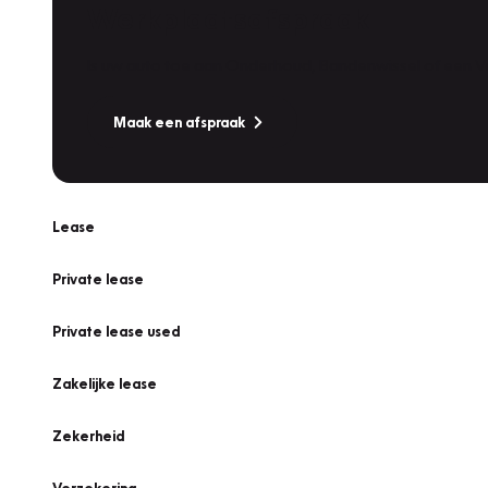
Werkplaatsafspraak
Is uw auto toe aan Onderhoud, Bandenwissel of een Va
Maak een afspraak
Lease
Private lease
Private lease used
Zakelijke lease
Zekerheid