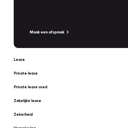
Werkplaatsafspraak
Is uw auto toe aan Onderhoud, Bandenwissel of een Va
Maak een afspraak
Lease
Private lease
Private lease used
Zakelijke lease
Zekerheid