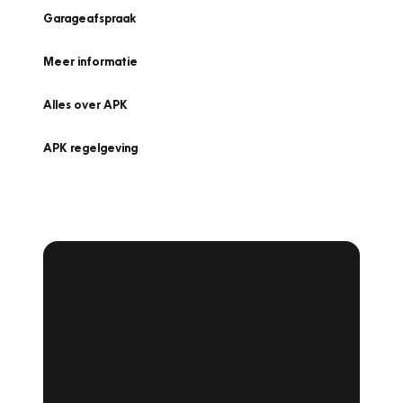
Garageafspraak
Meer informatie
Alles over APK
APK regelgeving
APK Keuring bij
Vakgarage!
Is het weer tijd voor de jaarlijkse APK? Ga
snel naar Vakgarage bij u in de buurt, en ga
zonder zorgen de weg op!