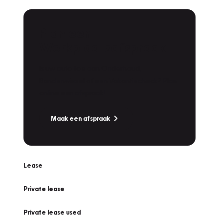
Plan een
Werkplaatsafspraak
Is uw auto toe aan Onderhoud,
Bandenwissel of een Vakantiecheck? Plan
online een afspraak!
Maak een afspraak
Lease
Private lease
Private lease used